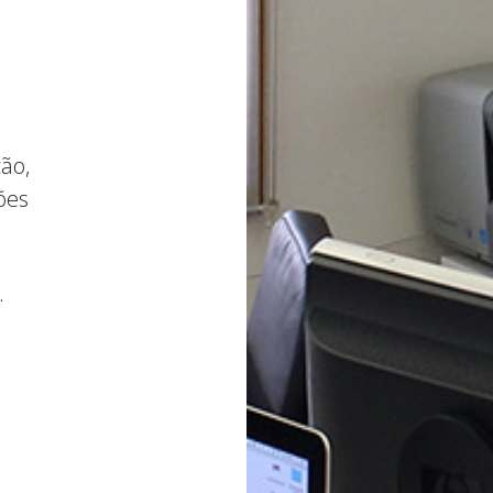
ção,
ões
.